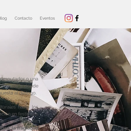
Blog
Contacto
Eventos
 computador o una
llevamos a donde
puesta al diálogo.
turales hasta los
ción en festivales
r y al instante,
ad, la fragilidad