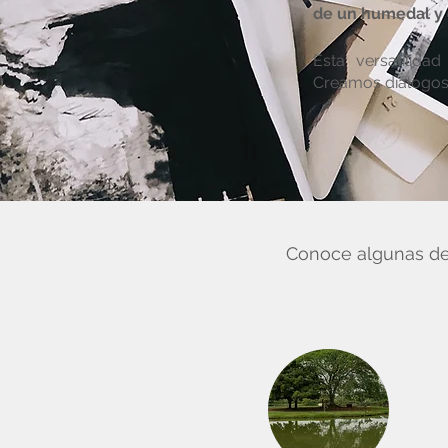
de un humedal y e
Esta versatilida
Creamos diálogos 
Conoce algunas de 