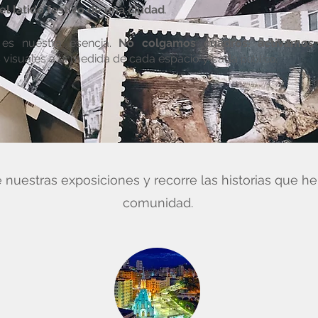
l latido festivo de una ciudad
.
d es nuestra esencia.
No colgamos cuadros: activamos 
visuales a la medida de cada espacio y cada
público.
nuestras exposiciones y recorre las historias que h
comunidad.