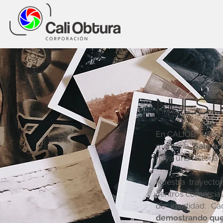
nuest
En CALIOBTURA, la
memoria.
Sale a 
haya una historia 
Nuestra trayecto
centros comerciale
de identidad. Ca
demostrando que 