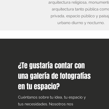
arquitectura religiosa, monument
arquitectura tanto pública com
privada, espacio público y paisa
urbano diurno y nocturno.
¿Te gustaría contar con
una galería de fotografías
en tu espacio?
Cuéntanos sobre tu idea, tu espacio y
tus necesidades. Nosotros nos