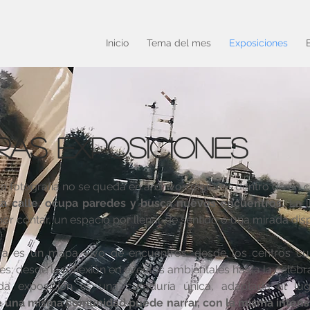
Inicio
Tema del mes
Exposiciones
ras exposiciones
 fotografía no se queda en archivos digitales dentro de un
la calle, ocupa paredes y busca nuevos encuentros.
La 
por contar, un espacio por llenar de sentido o una mirada dis
ria es un mapa vivo de encuentros: desde los centros cul
s; desde la reflexión en eventos ambientales hasta la celebra
da exposición es una curaduría única, adaptada al luga
una misma comunidad puede narrar, con la misma intensid