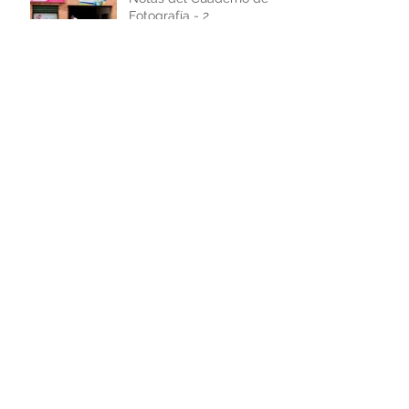
Fotografía - 2
Fotografía a color o
blanco y negro: Es
cuestión de decisión
Notas del Cuaderno de
Fotografía
¿Quiénes somos?
Exposición de fotografía
CaliObtura Magia y Color